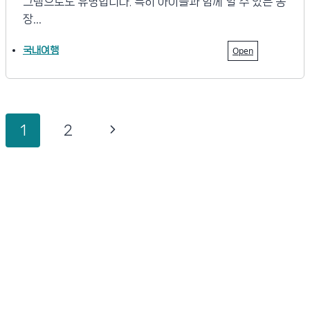
그램으로도 유명합니다. 특히 아이들과 함께 할 수 있는 농
장…
국내여행
Open
Page
Next
1
2
navigation
Page