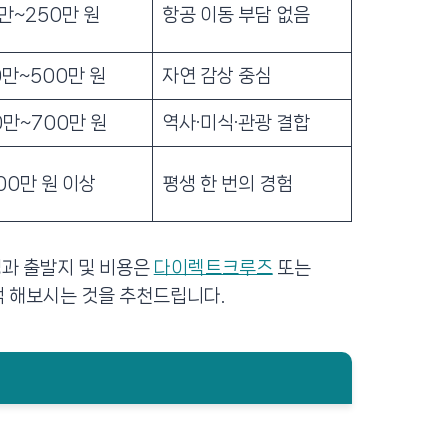
0만~250만 원
항공 이동 부담 없음
0만~500만 원
자연 감상 중심
0만~700만 원
역사·미식·관광 결합
00만 원 이상
평생 한 번의 경험
정과 출발지 및 비용은
다이렉트크루즈
또는
색 해보시는 것을 추천드립니다.