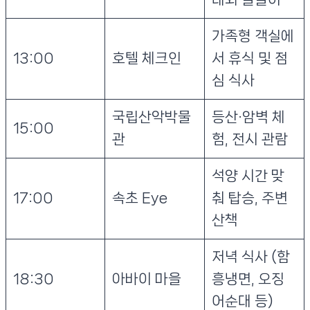
가족형 객실에
13:00
호텔 체크인
서 휴식 및 점
심 식사
국립산악박물
등산·암벽 체
15:00
관
험, 전시 관람
석양 시간 맞
17:00
속초 Eye
춰 탑승, 주변
산책
저녁 식사 (함
18:30
아바이 마을
흥냉면, 오징
어순대 등)