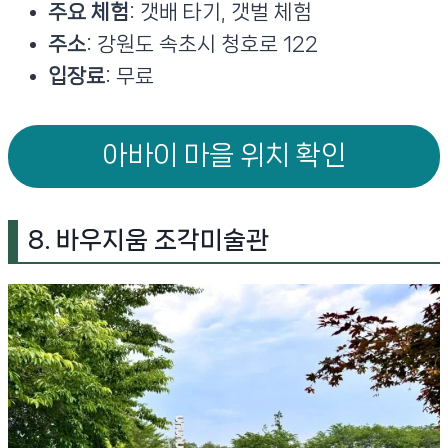
주요 체험
: 갯배 타기, 갯벌 체험
주소
: 강원도 속초시 청호로 122
입장료
: 무료
아바이 마을 위치 확인
8. 바우지움 조각미술관