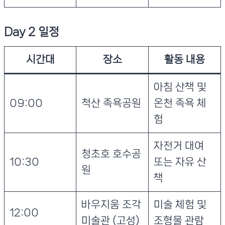
Day 2 일정
시간대
장소
활동 내용
아침 산책 및
09:00
척산 족욕공원
온천 족욕 체
험
자전거 대여
청초호 호수공
10:30
또는 자유 산
원
책
바우지움 조각
미술 체험 및
12:00
미술관 (고성)
조형물 관람