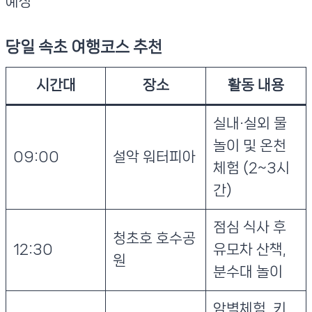
예상
당일 속초 여행코스 추천
시간대
장소
활동 내용
실내·실외 물
놀이 및 온천
09:00
설악 워터피아
체험 (2~3시
간)
점심 식사 후
청초호 호수공
12:30
유모차 산책,
원
분수대 놀이
암벽체험, 키