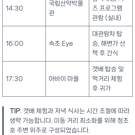
국립산악박물
14:30
즈 프로그램
관
관람 (실내)
대관람차 탑
16:00
속초 Eye
승, 해변가 산
책 후 간식
갯배 탑승 및
17:30
아바이 마을
먹거리 체험
후 귀가
TIP
: 갯배 체험과 저녁 식사는 시간 조절에 따라
생략 가능합니다. 이동 거리 최소화를 위해 청초
호 주변 위주로 구성되었습니다.